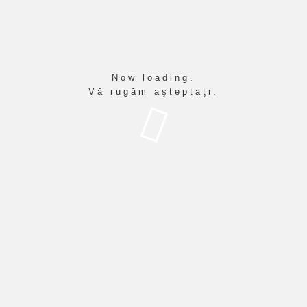
CURSURILOR - LUNI 8
Noiembrie 2021
PUBLICAT ÎN
ANUNŢURI
Now loading.
CITEŞTE RESTUL
Vă rugăm aşteptaţi.
Rezultate testare
22
suplimentară CEX -
10, 2021
Limba engleză
PUBLICAT ÎN
ANUNŢURI
CITEŞTE RESTUL
Rezultate finale testare
13