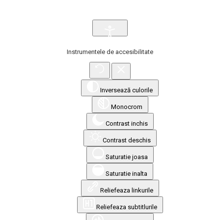
Instrumentele de accesibilitate
Inversează culorile
Monocrom
Contrast inchis
Contrast deschis
Saturatie joasa
Saturatie inalta
Reliefeaza linkurile
Reliefeaza subtitlurile