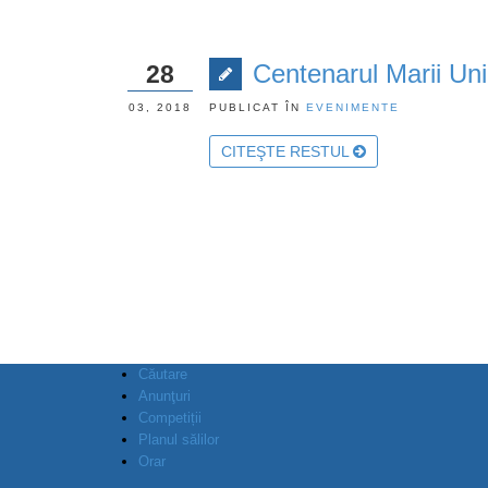
Centenarul Marii Uni
28
03, 2018
PUBLICAT ÎN
EVENIMENTE
CITEŞTE RESTUL
Căutare
Anunţuri
Competiții
Planul sălilor
Orar