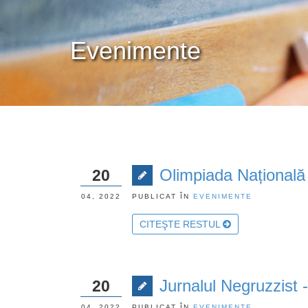
Evenimente
Olimpiada Națională 
20
04, 2022
PUBLICAT ÎN
EVENIMENTE
CITEŞTE RESTUL
Jurnalul Negruzzist 
20
04, 2022
PUBLICAT ÎN
EVENIMENTE