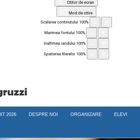
Cititor de ecran
Mod de citire
Scalarea continutului
100
%
Marimea fontului
100
%
Inaltimea randului
100
%
Spatierea literelor
100
%
IT 2026
DESPRE NOI
ORGANIZARE
ELEVI