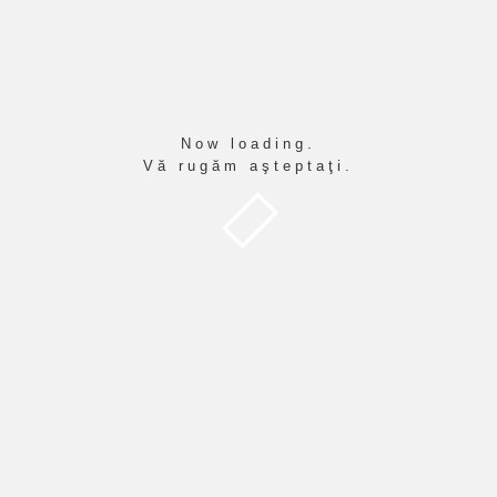
Loading...
Now loading.
Vă rugăm aşteptaţi.
nare a cazurilor speciale la admiterea în cl
-A
luționarea CAZURILOR SPECIALE - ADMITERE LICEU cls
nare a cazurilor speciale la admiterea în cl