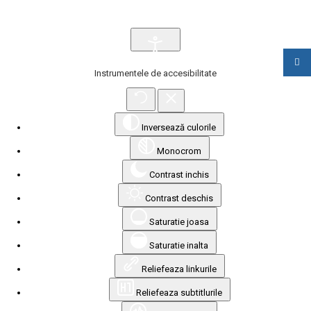
Instrumentele de accesibilitate
Inversează culorile
Monocrom
Contrast inchis
Contrast deschis
Saturatie joasa
Saturatie inalta
Reliefeaza linkurile
Reliefeaza subtitlurile