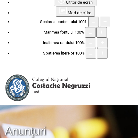
Cititor de ecran
Mod de citire
Scalarea continutului
100
%
Marimea fontului
100
%
Inaltimea randului
100
%
Spatierea literelor
100
%
Anunţuri