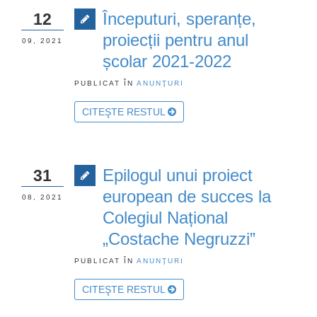
Începuturi, speranțe,
12
proiecții pentru anul
09, 2021
școlar 2021-2022
PUBLICAT ÎN
ANUNŢURI
CITEŞTE RESTUL
Epilogul unui proiect
31
european de succes la
08, 2021
Colegiul Național
„Costache Negruzzi”
PUBLICAT ÎN
ANUNŢURI
CITEŞTE RESTUL