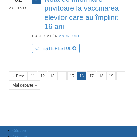
privitoare la vaccinarea
06, 2021
elevilor care au împlinit
16 ani
PUBLICAT ÎN
ANUNŢURI
CITEŞTE RESTUL
« Prec
11
12
13
...
15
16
17
18
19
...
Mai departe »
Căutare
Anunţuri