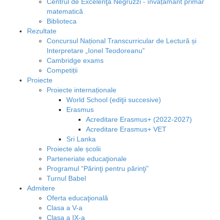
Centrul de Excelenţă Negruzzi - învățământ primar
matematică
Biblioteca
Rezultate
Concursul Național Transcurricular de Lectură și
Interpretare „Ionel Teodoreanu”
Cambridge exams
Competiții
Proiecte
Proiecte internaționale
World School (ediţii succesive)
Erasmus
Acreditare Erasmus+ (2022-2027)
Acreditare Erasmus+ VET
Sri Lanka
Proiecte ale școlii
Parteneriate educaţionale
Programul “Părinţi pentru părinţi”
Turnul Babel
Admitere
Oferta educaţională
Clasa a V-a
Clasa a IX-a