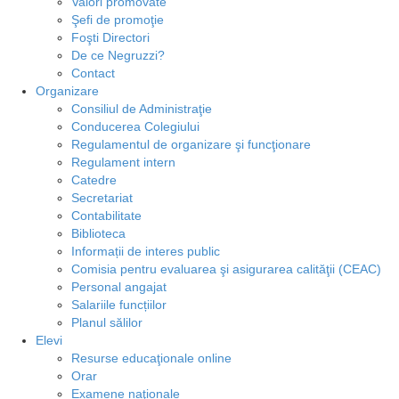
Valori promovate
Şefi de promoţie
Foşti Directori
De ce Negruzzi?
Contact
Organizare
Consiliul de Administraţie
Conducerea Colegiului
Regulamentul de organizare şi funcţionare
Regulament intern
Catedre
Secretariat
Contabilitate
Biblioteca
Informații de interes public
Comisia pentru evaluarea şi asigurarea calităţii (CEAC)
Personal angajat
Salariile funcțiilor
Planul sălilor
Elevi
Resurse educaţionale online
Orar
Examene naţionale