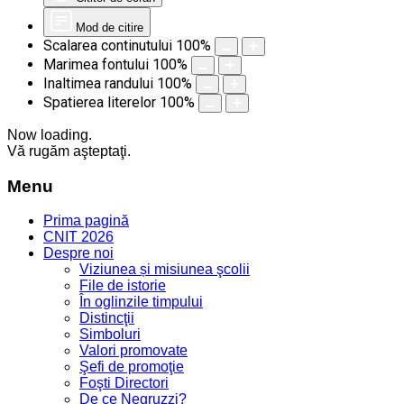
Mod de citire
Scalarea continutului
100
%
Marimea fontului
100
%
Inaltimea randului
100
%
Spatierea literelor
100
%
Now loading.
Vă rugăm aşteptaţi.
Menu
Prima pagină
CNIT 2026
Despre noi
Viziunea și misiunea şcolii
File de istorie
În oglinzile timpului
Distincţii
Simboluri
Valori promovate
Şefi de promoţie
Foşti Directori
De ce Negruzzi?