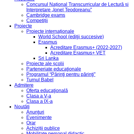
Concursul Național Transcurricular de Lectură și
Interpretare „Ionel Teodoreanu”
Cambridge exams
Competiții
Proiecte
Proiecte internaționale
World School (ediţii succesive)
Erasmus
Acreditare Erasmus+ (2022-2027)
Acreditare Erasmus+ VET
Sri Lanka
Proiecte ale școlii
Parteneriate educaţionale
Programul “Părinţi pentru părinţi”
Turnul Babel
Admitere
Oferta educaţională
Clasa a V-a
Clasa a IX-a
Noutăţi
Anunţuri
Evenimente
Orar
Achiziții publice
Mobilitate personal didactic