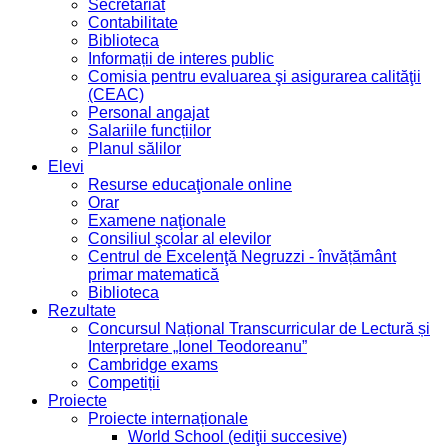
Secretariat
Contabilitate
Biblioteca
Informații de interes public
Comisia pentru evaluarea şi asigurarea calităţii
(CEAC)
Personal angajat
Salariile funcțiilor
Planul sălilor
Elevi
Resurse educaţionale online
Orar
Examene naţionale
Consiliul şcolar al elevilor
Centrul de Excelenţă Negruzzi - învățământ
primar matematică
Biblioteca
Rezultate
Concursul Național Transcurricular de Lectură și
Interpretare „Ionel Teodoreanu”
Cambridge exams
Competiții
Proiecte
Proiecte internaționale
World School (ediţii succesive)