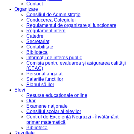
Contact
Organizare
Consiliul de Administraţie
Conducerea Colegiului
Regulamentul de organizare şi funcţionare
Regulament intern
Catedre
Secretariat
Contabilitate
Biblioteca
Informații de interes public
Comisia pentru evaluarea şi asigurarea calităţii
(CEAC)
Personal angajat
Salariile funcțiilor
Planul sălilor
Elevi
Resurse educaţionale online
Orar
Examene naţionale
Consiliul şcolar al elevilor
Centrul de Excelenţă Negruzzi - învățământ
primar matematică
Biblioteca
Rezultate