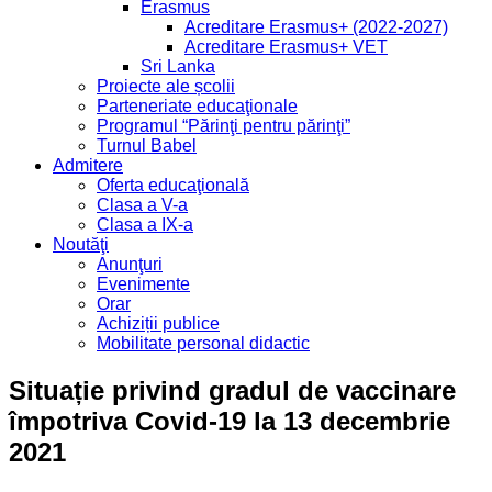
Erasmus
Acreditare Erasmus+ (2022-2027)
Acreditare Erasmus+ VET
Sri Lanka
Proiecte ale școlii
Parteneriate educaţionale
Programul “Părinţi pentru părinţi”
Turnul Babel
Admitere
Oferta educaţională
Clasa a V-a
Clasa a IX-a
Noutăţi
Anunţuri
Evenimente
Orar
Achiziții publice
Mobilitate personal didactic
Situație privind gradul de vaccinare
împotriva Covid-19 la 13 decembrie
2021