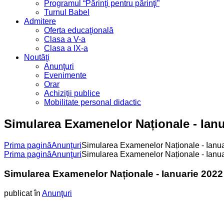
Programul “Părinţi pentru părinţi”
Turnul Babel
Admitere
Oferta educaţională
Clasa a V-a
Clasa a IX-a
Noutăţi
Anunţuri
Evenimente
Orar
Achiziții publice
Mobilitate personal didactic
Simularea Examenelor Naționale - Ianu
Prima pagină
Anunţuri
Simularea Examenelor Naționale - Ianu
Prima pagină
Anunţuri
Simularea Examenelor Naționale - Ianu
Simularea Examenelor Naționale - Ianuarie 2022
publicat în
Anunţuri