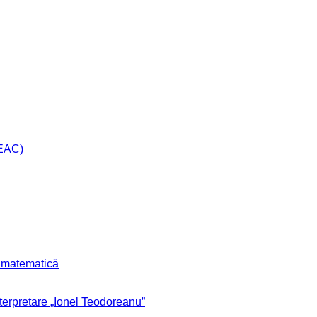
CEAC)
r matematică
nterpretare „Ionel Teodoreanu”