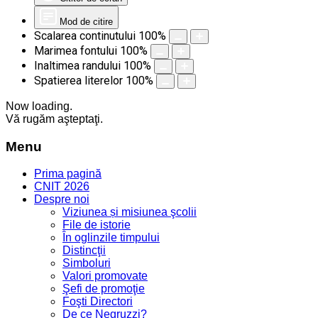
Mod de citire
Scalarea continutului
100
%
Marimea fontului
100
%
Inaltimea randului
100
%
Spatierea literelor
100
%
Now loading.
Vă rugăm aşteptaţi.
Menu
Prima pagină
CNIT 2026
Despre noi
Viziunea și misiunea şcolii
File de istorie
În oglinzile timpului
Distincţii
Simboluri
Valori promovate
Şefi de promoţie
Foşti Directori
De ce Negruzzi?