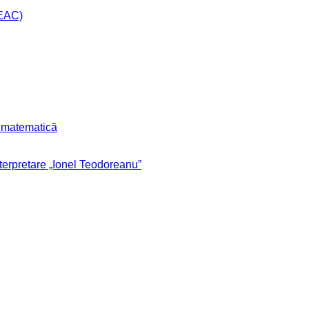
CEAC)
r matematică
nterpretare „Ionel Teodoreanu”