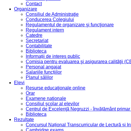
Contact
Organizare
Consiliul de Administraţie
Conducerea Colegiului
Regulamentul de organizare şi funcţionare
Regulament intern
Catedre
Secretariat
Contabilitate
Biblioteca
Informații de interes public
Comisia pentru evaluarea şi asigurarea calităţii (
Personal angajat
Salariile funcțiilor
Planul sălilor
Elevi
Resurse educaţionale online
Orar
Examene naţionale
Consiliul şcolar al elevilor
Centrul de Excelenţă Negruzzi - învățământ prima
Biblioteca
Rezultate
Concursul Național Transcurricular de Lectură și I
Cambridge exams