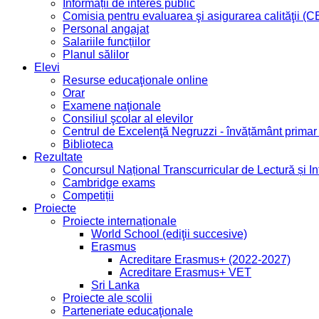
Informații de interes public
Comisia pentru evaluarea şi asigurarea calităţii (
Personal angajat
Salariile funcțiilor
Planul sălilor
Elevi
Resurse educaţionale online
Orar
Examene naţionale
Consiliul şcolar al elevilor
Centrul de Excelenţă Negruzzi - învățământ prima
Biblioteca
Rezultate
Concursul Național Transcurricular de Lectură și I
Cambridge exams
Competiții
Proiecte
Proiecte internaționale
World School (ediţii succesive)
Erasmus
Acreditare Erasmus+ (2022-2027)
Acreditare Erasmus+ VET
Sri Lanka
Proiecte ale școlii
Parteneriate educaţionale