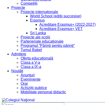
Competiții
Proiecte
Proiecte internaționale
World School (ediţii succesive)
Erasmus
Acreditare Erasmus+ (2022-2027)
Acreditare Erasmus+ VET
Sri Lanka
Proiecte ale școlii
Parteneriate educaţionale
Programul “Părinţi pentru părinţi”
Turnul Babel
Admitere
Oferta educaţională
Clasa a V-a
Clasa a IX-a
Noutăţi
Anunţuri
Evenimente
Orar
Achiziții publice
Mobilitate personal didactic