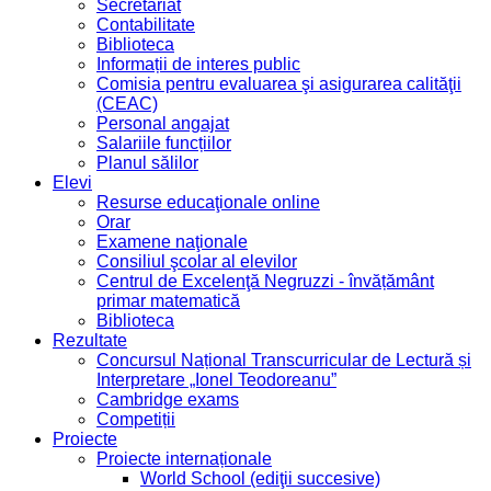
Secretariat
Contabilitate
Biblioteca
Informații de interes public
Comisia pentru evaluarea şi asigurarea calităţii
(CEAC)
Personal angajat
Salariile funcțiilor
Planul sălilor
Elevi
Resurse educaţionale online
Orar
Examene naţionale
Consiliul şcolar al elevilor
Centrul de Excelenţă Negruzzi - învățământ
primar matematică
Biblioteca
Rezultate
Concursul Național Transcurricular de Lectură și
Interpretare „Ionel Teodoreanu”
Cambridge exams
Competiții
Proiecte
Proiecte internaționale
World School (ediţii succesive)