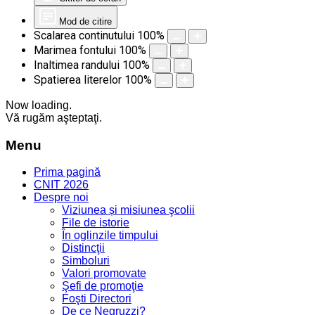
Mod de citire
Scalarea continutului
100
%
Marimea fontului
100
%
Inaltimea randului
100
%
Spatierea literelor
100
%
Now loading.
Vă rugăm aşteptaţi.
Menu
Prima pagină
CNIT 2026
Despre noi
Viziunea și misiunea şcolii
File de istorie
În oglinzile timpului
Distincţii
Simboluri
Valori promovate
Şefi de promoţie
Foşti Directori
De ce Negruzzi?