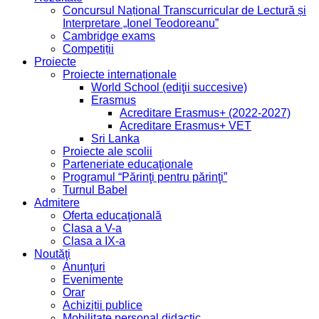
Concursul Național Transcurricular de Lectură și
Interpretare „Ionel Teodoreanu”
Cambridge exams
Competiții
Proiecte
Proiecte internaționale
World School (ediţii succesive)
Erasmus
Acreditare Erasmus+ (2022-2027)
Acreditare Erasmus+ VET
Sri Lanka
Proiecte ale școlii
Parteneriate educaţionale
Programul “Părinţi pentru părinţi”
Turnul Babel
Admitere
Oferta educaţională
Clasa a V-a
Clasa a IX-a
Noutăţi
Anunţuri
Evenimente
Orar
Achiziții publice
Mobilitate personal didactic