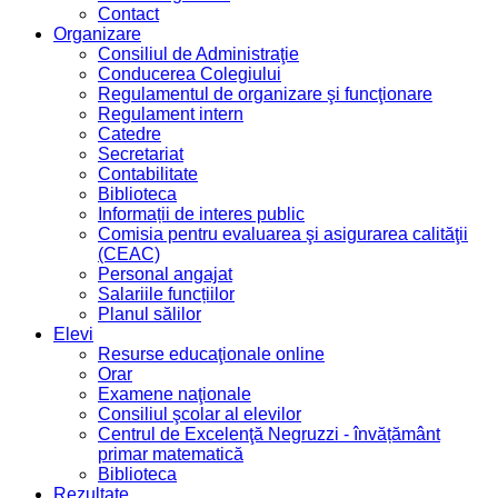
Contact
Organizare
Consiliul de Administraţie
Conducerea Colegiului
Regulamentul de organizare şi funcţionare
Regulament intern
Catedre
Secretariat
Contabilitate
Biblioteca
Informații de interes public
Comisia pentru evaluarea şi asigurarea calităţii
(CEAC)
Personal angajat
Salariile funcțiilor
Planul sălilor
Elevi
Resurse educaţionale online
Orar
Examene naţionale
Consiliul şcolar al elevilor
Centrul de Excelenţă Negruzzi - învățământ
primar matematică
Biblioteca
Rezultate