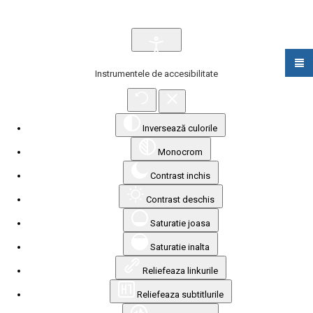
Instrumentele de accesibilitate
Inversează culorile
Monocrom
Contrast inchis
Contrast deschis
Saturatie joasa
Saturatie inalta
Reliefeaza linkurile
Reliefeaza subtitlurile