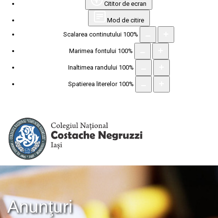
Cititor de ecran
Mod de citire
Scalarea continutului
100
%
Marimea fontului
100
%
Inaltimea randului
100
%
Spatierea literelor
100
%
Anunţuri