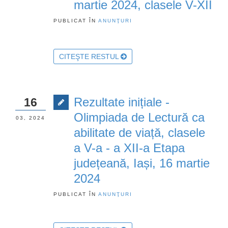
martie 2024, clasele V-XII
PUBLICAT ÎN
ANUNŢURI
CITEŞTE RESTUL
Rezultate inițiale -
16
Olimpiada de Lectură ca
03, 2024
abilitate de viață, clasele
a V-a - a XII-a Etapa
județeană, Iași, 16 martie
2024
PUBLICAT ÎN
ANUNŢURI