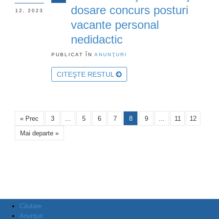
dosare concurs posturi
12, 2023
vacante personal
nedidactic
PUBLICAT ÎN
ANUNŢURI
CITEŞTE RESTUL
« Prec
3
...
5
6
7
8
9
...
11
12
Mai departe »
Căutare
Anunţuri