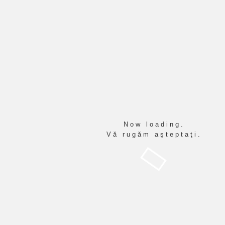
Școala altfel: 27-31 martie
Prima pagină
Anunţuri
Programul săptămânii Școala altfel:
27-31 martie
Now loading.
Vă rugăm aşteptaţi.
Programul săptămânii
23
Școala altfel: 27-31
03, 2023
martie
PUBLICAT ÎN
ANUNŢURI