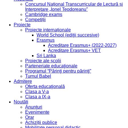
Concursul Național Transcurricular de Lectură și
Interpretare „Ionel Teodoreanu”
Cambridge exams
Competiții
Proiecte
Proiecte internaționale
World School (ediţii succesive)
Erasmus
Acreditare Erasmus+ (2022-2027)
Acreditare Erasmus+ VET
Sri Lanka
Proiecte ale școlii
Parteneriate educaţionale
Programul “Părinţi pentru părinţi”
Turnul Babel
Admitere
Oferta educaţională
Clasa a V-a
Clasa a IX-a
Noutăţi
Anunţuri
Evenimente
Orar
Achiziții publice
Mobilitate personal didactic