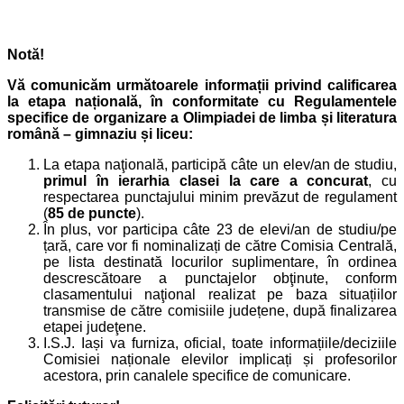
Notă!
Vă comunicăm următoarele informații privind calificarea
la etapa națională, în conformitate cu Regulamentele
specifice de organizare a Olimpiadei de limba și literatura
română – gimnaziu și liceu:
La etapa naţională, participă câte un elev/an de studiu,
primul în ierarhia clasei la care a concurat
, cu
respectarea punctajului minim prevăzut de regulament
(
85 de puncte
).
În plus, vor participa câte 23 de elevi/an de studiu/pe
țară, care vor fi nominalizați de către Comisia Centrală,
pe lista destinată locurilor suplimentare, în ordinea
descrescătoare a punctajelor obţinute, conform
clasamentului naţional realizat pe baza situațiilor
transmise de către comisiile județene, după finalizarea
etapei judeţene.
I.S.J. Iași va furniza, oficial, toate informațiile/deciziile
Comisiei naționale elevilor implicați și profesorilor
acestora, prin canalele specifice de comunicare.