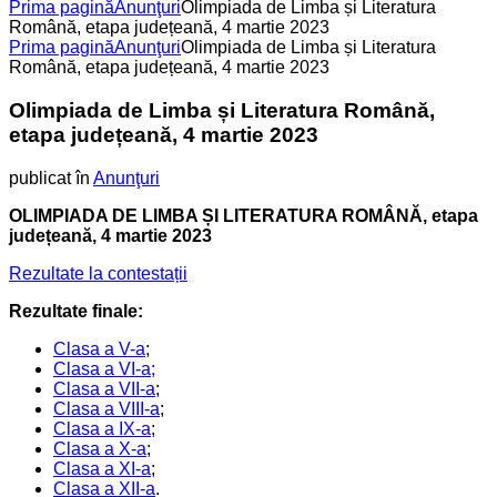
Prima pagină
Anunţuri
Olimpiada de Limba și Literatura
Română, etapa județeană, 4 martie 2023
Prima pagină
Anunţuri
Olimpiada de Limba și Literatura
Română, etapa județeană, 4 martie 2023
Olimpiada de Limba și Literatura Română,
etapa județeană, 4 martie 2023
publicat în
Anunţuri
OLIMPIADA DE LIMBA ȘI LITERATURA ROMÂNĂ, etapa
județeană, 4 martie 2023
Rezultate la contestații
Rezultate finale:
Clasa a V-a
;
Clasa a VI-a;
Clasa a VII-a
;
Clasa a VIII-a
;
Clasa a IX-a
;
Clasa a X-a
;
Clasa a XI-a
;
Clasa a XII-a
.