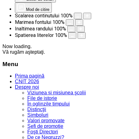
Mod de citire
Scalarea continutului
100
%
Marimea fontului
100
%
Inaltimea randului
100
%
Spatierea literelor
100
%
Now loading.
Vă rugăm aşteptaţi.
Menu
Prima pagină
CNIT 2026
Despre noi
Viziunea și misiunea şcolii
File de istorie
În oglinzile timpului
Distincţii
Simboluri
Valori promovate
Şefi de promoţie
Foşti Directori
De ce Negruzzi?