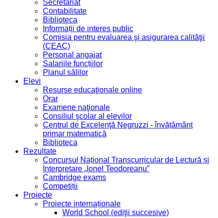
Secretariat
Contabilitate
Biblioteca
Informații de interes public
Comisia pentru evaluarea şi asigurarea calităţii
(CEAC)
Personal angajat
Salariile funcțiilor
Planul sălilor
Elevi
Resurse educaţionale online
Orar
Examene naţionale
Consiliul şcolar al elevilor
Centrul de Excelenţă Negruzzi - învățământ
primar matematică
Biblioteca
Rezultate
Concursul Național Transcurricular de Lectură și
Interpretare „Ionel Teodoreanu”
Cambridge exams
Competiții
Proiecte
Proiecte internaționale
World School (ediţii succesive)