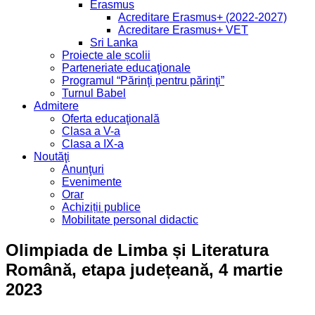
Erasmus
Acreditare Erasmus+ (2022-2027)
Acreditare Erasmus+ VET
Sri Lanka
Proiecte ale școlii
Parteneriate educaţionale
Programul “Părinţi pentru părinţi”
Turnul Babel
Admitere
Oferta educaţională
Clasa a V-a
Clasa a IX-a
Noutăţi
Anunţuri
Evenimente
Orar
Achiziții publice
Mobilitate personal didactic
Olimpiada de Limba și Literatura
Română, etapa județeană, 4 martie
2023