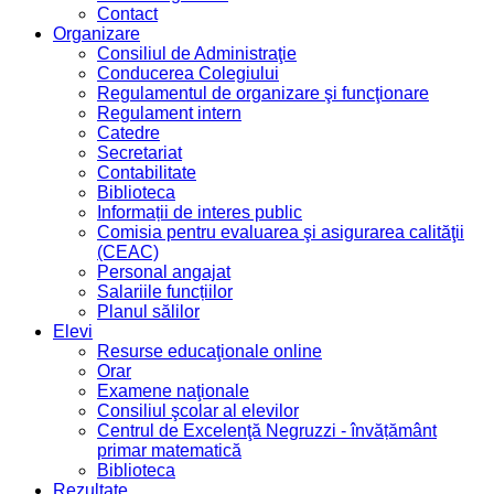
Contact
Organizare
Consiliul de Administraţie
Conducerea Colegiului
Regulamentul de organizare şi funcţionare
Regulament intern
Catedre
Secretariat
Contabilitate
Biblioteca
Informații de interes public
Comisia pentru evaluarea şi asigurarea calităţii
(CEAC)
Personal angajat
Salariile funcțiilor
Planul sălilor
Elevi
Resurse educaţionale online
Orar
Examene naţionale
Consiliul şcolar al elevilor
Centrul de Excelenţă Negruzzi - învățământ
primar matematică
Biblioteca
Rezultate