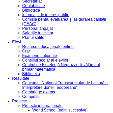
Secretariat
Contabilitate
Biblioteca
Informații de interes public
Comisia pentru evaluarea şi asigurarea calităţii
(CEAC)
Personal angajat
Salariile funcțiilor
Planul sălilor
Elevi
Resurse educaţionale online
Orar
Examene naţionale
Consiliul şcolar al elevilor
Centrul de Excelenţă Negruzzi - învățământ
primar matematică
Biblioteca
Rezultate
Concursul Național Transcurricular de Lectură și
Interpretare „Ionel Teodoreanu”
Cambridge exams
Competiții
Proiecte
Proiecte internaționale
World School (ediţii succesive)