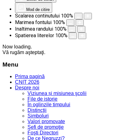
Mod de citire
Scalarea continutului
100
%
Marimea fontului
100
%
Inaltimea randului
100
%
Spatierea literelor
100
%
Now loading.
Vă rugăm aşteptaţi.
Menu
Prima pagină
CNIT 2026
Despre noi
Viziunea și misiunea şcolii
File de istorie
În oglinzile timpului
Distincţii
Simboluri
Valori promovate
Şefi de promoţie
Foşti Directori
De ce Negruzzi?