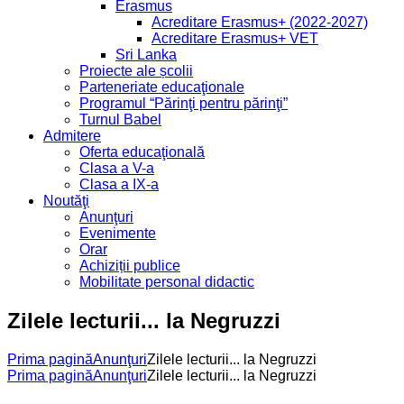
Erasmus
Acreditare Erasmus+ (2022-2027)
Acreditare Erasmus+ VET
Sri Lanka
Proiecte ale școlii
Parteneriate educaţionale
Programul “Părinţi pentru părinţi”
Turnul Babel
Admitere
Oferta educaţională
Clasa a V-a
Clasa a IX-a
Noutăţi
Anunţuri
Evenimente
Orar
Achiziții publice
Mobilitate personal didactic
Zilele lecturii... la Negruzzi
Prima pagină
Anunţuri
Zilele lecturii... la Negruzzi
Prima pagină
Anunţuri
Zilele lecturii... la Negruzzi