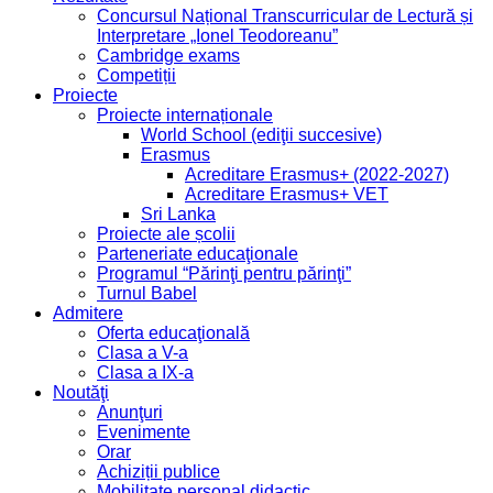
Concursul Național Transcurricular de Lectură și
Interpretare „Ionel Teodoreanu”
Cambridge exams
Competiții
Proiecte
Proiecte internaționale
World School (ediţii succesive)
Erasmus
Acreditare Erasmus+ (2022-2027)
Acreditare Erasmus+ VET
Sri Lanka
Proiecte ale școlii
Parteneriate educaţionale
Programul “Părinţi pentru părinţi”
Turnul Babel
Admitere
Oferta educaţională
Clasa a V-a
Clasa a IX-a
Noutăţi
Anunţuri
Evenimente
Orar
Achiziții publice
Mobilitate personal didactic