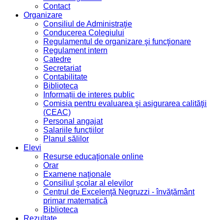
Contact
Organizare
Consiliul de Administraţie
Conducerea Colegiului
Regulamentul de organizare şi funcţionare
Regulament intern
Catedre
Secretariat
Contabilitate
Biblioteca
Informații de interes public
Comisia pentru evaluarea şi asigurarea calităţii
(CEAC)
Personal angajat
Salariile funcțiilor
Planul sălilor
Elevi
Resurse educaţionale online
Orar
Examene naţionale
Consiliul şcolar al elevilor
Centrul de Excelenţă Negruzzi - învățământ
primar matematică
Biblioteca
Rezultate