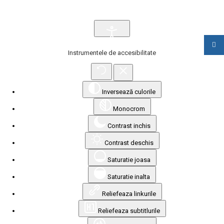
Instrumentele de accesibilitate
Inversează culorile
Monocrom
Contrast inchis
Contrast deschis
Saturatie joasa
Saturatie inalta
Reliefeaza linkurile
Reliefeaza subtitlurile