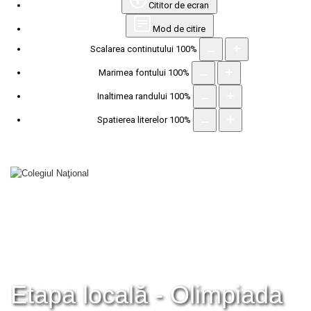
Cititor de ecran
Mod de citire
Scalarea continutului
100
%
Marimea fontului
100
%
Inaltimea randului
100
%
Spatierea literelor
100
%
Etapa locală - Olimpiada