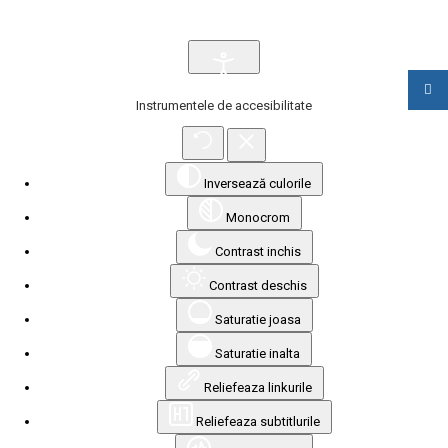
Instrumentele de accesibilitate
Inversează culorile
Monocrom
Contrast inchis
Contrast deschis
Saturatie joasa
Saturatie inalta
Reliefeaza linkurile
Reliefeaza subtitlurile