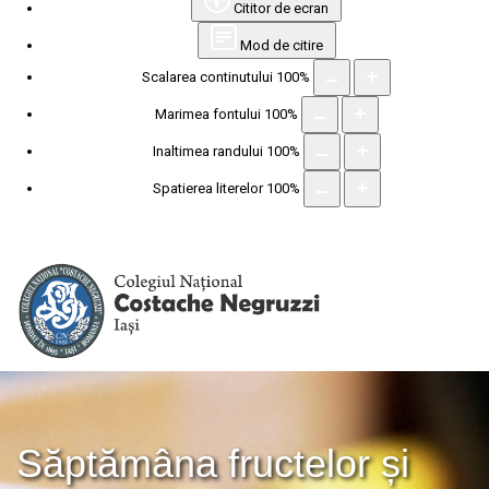
Cititor de ecran
Mod de citire
Scalarea continutului
100
%
Marimea fontului
100
%
Inaltimea randului
100
%
Spatierea literelor
100
%
Săptămâna fructelor și