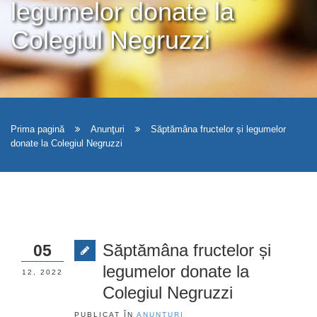
legumelor donate la
Colegiul Negruzzi
Prima pagină
Anunţuri
Săptămâna fructelor și legumelor
donate la Colegiul Negruzzi
Săptămâna fructelor și
05
legumelor donate la
12, 2022
Colegiul Negruzzi
PUBLICAT ÎN
ANUNŢURI