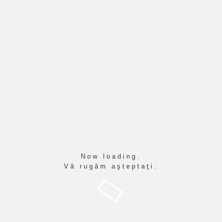
Cititor de ecran
Mod de citire
Scalarea continutului
100
%
Marimea fontului
100
%
Inaltimea randului
100
%
Spatierea literelor
100
%
Now loading.
Vă rugăm aşteptaţi.
IT 2026
DESPRE NOI
ORGANIZARE
ELEVI