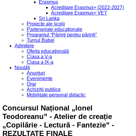
Erasmus
Acreditare Erasmus+ (2022-2027)
Acreditare Erasmus+ VET
Sri Lanka
Proiecte ale școlii
Parteneriate educaţionale
Programul “Părinţi pentru părinţi”
Turnul Babel
Admitere
Oferta educaţională
Clasa a V-a
Clasa a IX-a
Noutăţi
Anunţuri
Evenimente
Orar
Achiziții publice
Mobilitate personal didactic
Concursul Național „Ionel
Teodoreanu” - Atelier de creație
„Copilărie - Lectură - Fantezie” -
REZULTATE FINALE