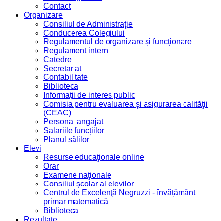
Contact
Organizare
Consiliul de Administraţie
Conducerea Colegiului
Regulamentul de organizare şi funcţionare
Regulament intern
Catedre
Secretariat
Contabilitate
Biblioteca
Informații de interes public
Comisia pentru evaluarea şi asigurarea calităţii
(CEAC)
Personal angajat
Salariile funcțiilor
Planul sălilor
Elevi
Resurse educaţionale online
Orar
Examene naţionale
Consiliul şcolar al elevilor
Centrul de Excelenţă Negruzzi - învățământ
primar matematică
Biblioteca
Rezultate