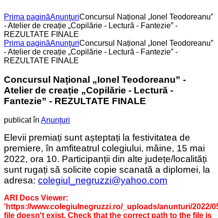
Prima pagină
Anunţuri
Concursul Național „Ionel Teodoreanu”
- Atelier de creație „Copilărie - Lectură - Fantezie” -
REZULTATE FINALE
Prima pagină
Anunţuri
Concursul Național „Ionel Teodoreanu”
- Atelier de creație „Copilărie - Lectură - Fantezie” -
REZULTATE FINALE
Concursul Național „Ionel Teodoreanu” -
Atelier de creație „Copilărie - Lectură -
Fantezie” - REZULTATE FINALE
publicat în
Anunţuri
Elevii premiați sunt așteptați la festivitatea de
premiere, în amfiteatrul colegiului, mâine, 15 mai
2022, ora 10. Participanții din alte județe/localități
sunt rugați să solicite copie scanată a diplomei, la
adresa:
colegiul_negruzzi@yahoo.com
ARI Docs Viewer:
'https://www.colegiulnegruzzi.ro/_uploads/anunturi/2022/05
file doesn't exist. Check that the correct path to the file is