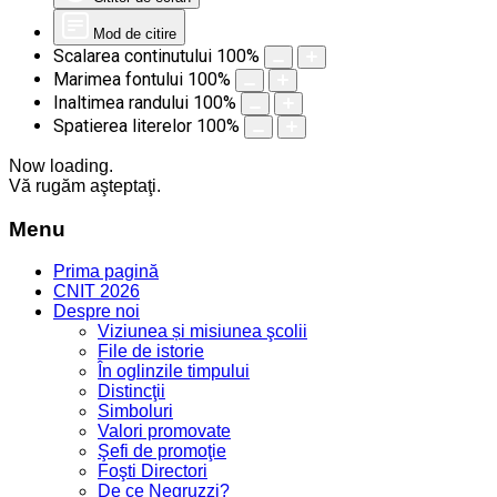
Mod de citire
Scalarea continutului
100
%
Marimea fontului
100
%
Inaltimea randului
100
%
Spatierea literelor
100
%
Now loading.
Vă rugăm aşteptaţi.
Menu
Prima pagină
CNIT 2026
Despre noi
Viziunea și misiunea şcolii
File de istorie
În oglinzile timpului
Distincţii
Simboluri
Valori promovate
Şefi de promoţie
Foşti Directori
De ce Negruzzi?