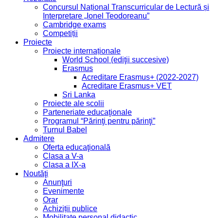
Concursul Național Transcurricular de Lectură și
Interpretare „Ionel Teodoreanu”
Cambridge exams
Competiții
Proiecte
Proiecte internaționale
World School (ediţii succesive)
Erasmus
Acreditare Erasmus+ (2022-2027)
Acreditare Erasmus+ VET
Sri Lanka
Proiecte ale școlii
Parteneriate educaţionale
Programul “Părinţi pentru părinţi”
Turnul Babel
Admitere
Oferta educaţională
Clasa a V-a
Clasa a IX-a
Noutăţi
Anunţuri
Evenimente
Orar
Achiziții publice
Mobilitate personal didactic