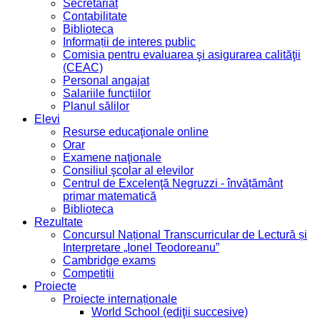
Secretariat
Contabilitate
Biblioteca
Informații de interes public
Comisia pentru evaluarea şi asigurarea calităţii
(CEAC)
Personal angajat
Salariile funcțiilor
Planul sălilor
Elevi
Resurse educaţionale online
Orar
Examene naţionale
Consiliul şcolar al elevilor
Centrul de Excelenţă Negruzzi - învățământ
primar matematică
Biblioteca
Rezultate
Concursul Național Transcurricular de Lectură și
Interpretare „Ionel Teodoreanu”
Cambridge exams
Competiții
Proiecte
Proiecte internaționale
World School (ediţii succesive)