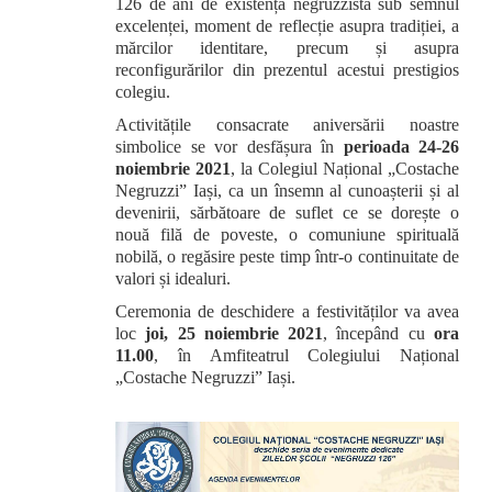
126 de ani de existență negruzzistă sub semnul
excelenței, moment de reflecție asupra tradiției, a
mărcilor identitare, precum și asupra
reconfigurărilor din prezentul acestui prestigios
colegiu.
Activitățile consacrate aniversării noastre
simbolice se vor desfășura în
perioada 24-26
noiembrie 2021
, la Colegiul Național „Costache
Negruzzi” Iași, ca un însemn al cunoașterii și al
devenirii, sărbătoare de suflet ce se dorește o
nouă filă de poveste, o comuniune spirituală
nobilă, o regăsire peste timp într-o continuitate de
valori și idealuri.
Ceremonia de deschidere a festivităților va avea
loc
joi, 25 noiembrie 2021
, începând cu
ora
11.00
, în Amfiteatrul Colegiului Național
„Costache Negruzzi” Iași.