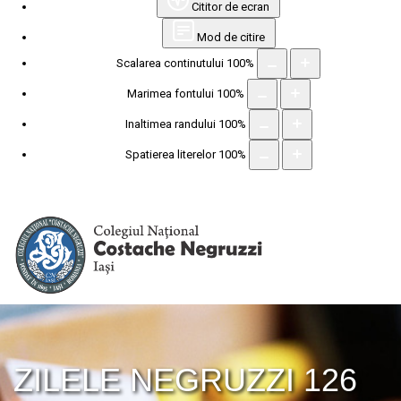
Cititor de ecran
Mod de citire
Scalarea continutului
100
%
Marimea fontului
100
%
Inaltimea randului
100
%
Spatierea literelor
100
%
ZILELE NEGRUZZI 126