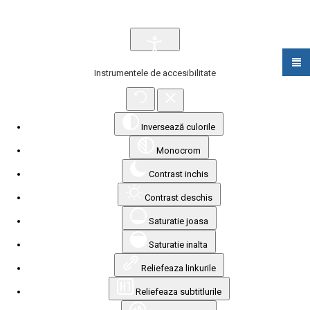
Instrumentele de accesibilitate
Inversează culorile
Monocrom
Contrast inchis
Contrast deschis
Saturatie joasa
Saturatie inalta
Reliefeaza linkurile
Reliefeaza subtitlurile