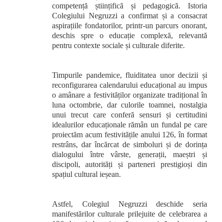
competență științifică și pedagogică. Istoria
Colegiului Negruzzi a confirmat și a consacrat
aspirațiile fondatorilor, printr-un parcurs onorant,
deschis spre o educație complexă, relevantă
pentru contexte sociale și culturale diferite.
Timpurile pandemice, fluiditatea unor decizii și
reconfigurarea calendarului educațional au impus
o amânare a festivităților organizate tradițional în
luna octombrie, dar culorile toamnei, nostalgia
unui trecut care conferă sensuri și certitudini
idealurilor educaționale rămân un fundal pe care
proiectăm acum festivitățile anului 126, în format
restrâns, dar încărcat de simboluri și de dorința
dialogului între vârste, generații, maeștri și
discipoli, autorități și parteneri prestigioși din
spațiul cultural ieșean.
Astfel, Colegiul Negruzzi deschide seria
manifestărilor culturale prilejuite de celebrarea a