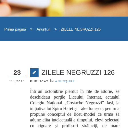
Prima pagină
Anunţuri
ZILELE NEGRUZZI 126
ZILELE NEGRUZZI 126
23
11, 2021
PUBLICAT ÎN
ANUNŢURI
Într-un octombrie pierdut în file de istorie, se
deschideau porțile Liceului Internat, actualul
Colegiu Național „Costache Negruzzi” Iași, la
inițiativa lui Spiru Haret și Take Ionescu, pentru a
propune conceptul de liceu-model ce urma să
adune elita intelectuală a timpului, elevi selectați
cu rigoare și profesori străluciți, de mare