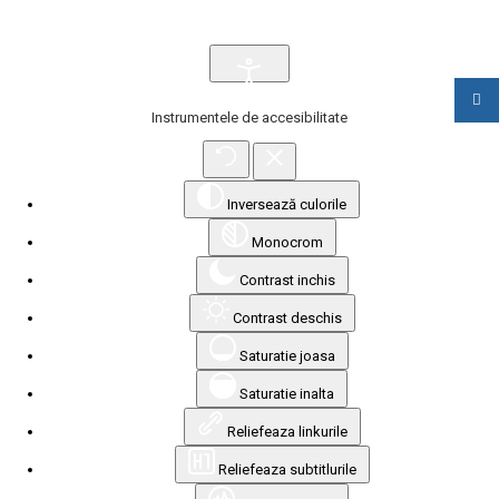
Instrumentele de accesibilitate
Inversează culorile
Monocrom
Contrast inchis
Contrast deschis
Saturatie joasa
Saturatie inalta
Reliefeaza linkurile
Reliefeaza subtitlurile