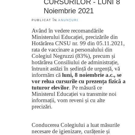
CURSURILOR - LUNI 8
Noiembrie 2021
PUBLICAT ÎN
ANUNŢURI
Având în vedere recomandările
Ministerului Educației, precizările din
Hotărârea CNSU nr. 99 din 05.11.2021,
rata de vaccinare a personalului din
Colegiul Negruzzi (83%), precum și
hotărârea Consiliului de administrație,
întrunit astăzi în ședință de urgență, vă
informăm că
luni, 8 noiembrie a.c., se
vor relua cursurile cu prezența fizică a
tuturor elevilor
. Pe măsură ce
Ministerul Educației va transmite noi
informații, vom reveni și cu alte
precizări.
Conducerea Colegiului a luat măsurile
necesare de igienizare, curățenie și